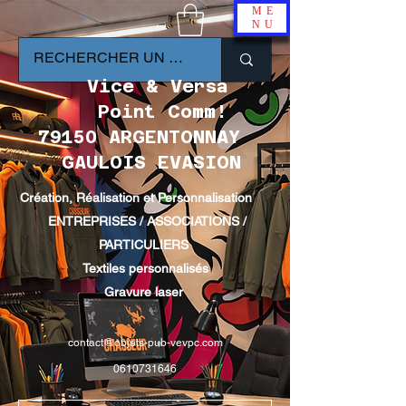
ME
NU
Vice & Versa
Point Comm!
79150 ARGENTONNAY
GAULOIS EVASION
Création, Réalisation et Personnalisation
ENTREPRISES / ASSOCIATIONS /
PARTICULIERS
Textiles personnalisés
Gravure laser
contact@objets-pub-vevpc.com
0610731646