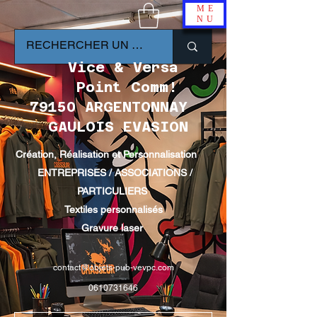
ME
NU
Vice & Versa
Point Comm!
79150 ARGENTONNAY
GAULOIS EVASION
Création, Réalisation et Personnalisation
ENTREPRISES / ASSOCIATIONS /
PARTICULIERS
Textiles personnalisés
Gravure laser
contact@objets-pub-vevpc.com
0610731646