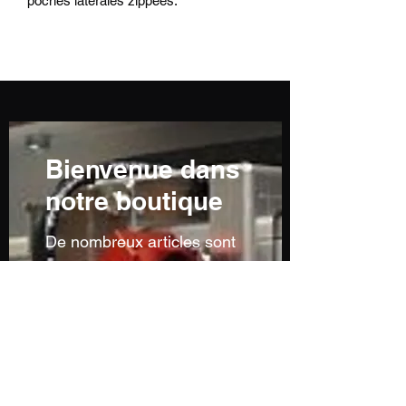
poches latérales zippées.
Bienvenue dans
notre boutique
De nombreux articles sont
en cours de réalisation ou
ne sont pas encore
visibles...n'hésitez pas à
nous contacter pour toutes
demandes particulières...
Sans oublier notre service