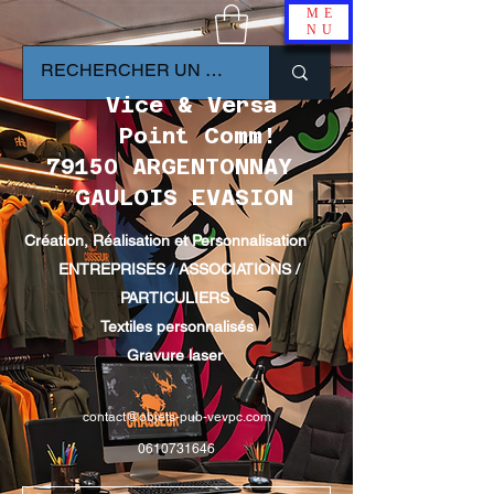
ME
NU
Vice & Versa
Point Comm!
79150 ARGENTONNAY
GAULOIS EVASION
Création, Réalisation et Personnalisation
ENTREPRISES / ASSOCIATIONS /
PARTICULIERS
Textiles personnalisés
Gravure laser
contact@objets-pub-vevpc.com
0610731646