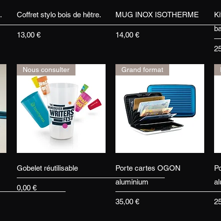
Aperçu rapide
Aperçu rapide
.
Coffret stylo bois de hêtre.
MUG INOX ISOTHERME
Ki
b
Prix
Prix
13,00 €
14,00 €
Pr
2
Nous consulter
Grand format
Aperçu rapide
Aperçu rapide
Gobelet réutilisable
Porte cartes OGON
P
aluminium
a
Prix
0,00 €
Prix
Pr
35,00 €
2