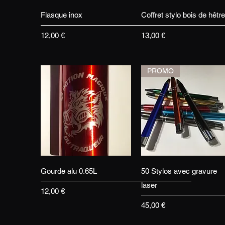
Aperçu rapide
Aperçu rapide
Flasque inox
Coffret stylo bois de hêtre
Prix
Prix
12,00 €
13,00 €
PROMO
Aperçu rapide
Aperçu rapide
Gourde alu 0.65L
50 Stylos avec gravure
laser
Prix
12,00 €
Prix
45,00 €