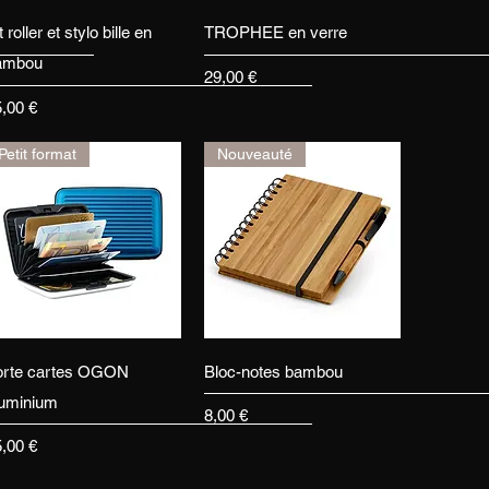
Aperçu rapide
Aperçu rapide
t roller et stylo bille en
TROPHEE en verre
ambou
Prix
29,00 €
ix
5,00 €
Petit format
Nouveauté
Aperçu rapide
Aperçu rapide
orte cartes OGON
Bloc-notes bambou
luminium
Prix
8,00 €
ix
5,00 €