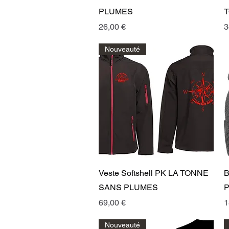
PLUMES
T
Prix
P
26,00 €
3
Nouveauté
Aperçu rapide
Veste Softshell PK LA TONNE
B
SANS PLUMES
Prix
P
69,00 €
1
Nouveauté