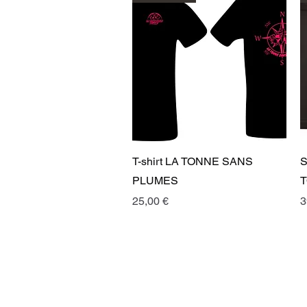
Aperçu rapide
T-shirt LA TONNE SANS
S
PLUMES
T
Prix
P
25,00 €
3