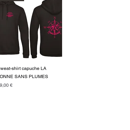
Aperçu rapide
weat-shirt capuche LA
ONNE SANS PLUMES
rix
9,00 €