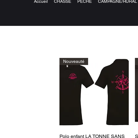
Accueil
CHASSE
PECHE
CAMPAGNE/RURAL
Nouveauté
Aperçu rapide
Polo enfant LA TONNE SANS
S