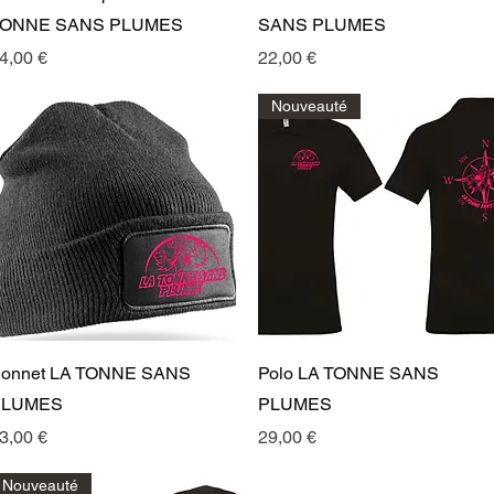
ONNE SANS PLUMES
SANS PLUMES
rix
Prix
4,00 €
22,00 €
Nouveauté
Aperçu rapide
Aperçu rapide
onnet LA TONNE SANS
Polo LA TONNE SANS
PLUMES
PLUMES
rix
Prix
3,00 €
29,00 €
Nouveauté