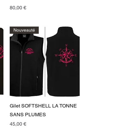
Prix
80,00 €
Nouveauté
Aperçu rapide
Gilet SOFTSHELL LA TONNE
SANS PLUMES
Prix
45,00 €