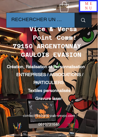
ME
NU
Vice & Versa
Point Comm!
79150 ARGENTONNAY
GAULOIS EVASION
Création, Réalisation et Personnalisation
ENTREPRISES / ASSOCIATIONS /
PARTICULIERS
Textiles personnalisés
Gravure laser
contact@objets-pub-vevpc.com
0610731646