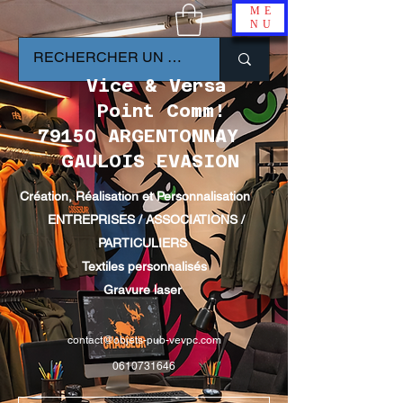
ME
NU
Vice & Versa
Point Comm!
79150 ARGENTONNAY
GAULOIS EVASION
Création, Réalisation et Personnalisation
ENTREPRISES / ASSOCIATIONS /
PARTICULIERS
Textiles personnalisés
Gravure laser
contact@objets-pub-vevpc.com
0610731646