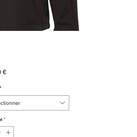
Prix
0 €
*
ctionner
té
*