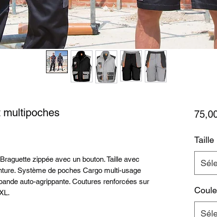
t multipoches
75,0
Taill
Braguette zippée avec un bouton. Taille avec
Séle
einture. Système de poches Cargo multi-usage
 bande auto-agrippante. Coutures renforcées sur
Coule
4XL.
Séle