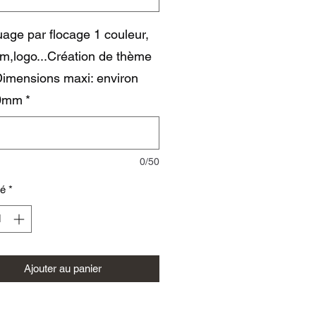
age par flocage 1 couleur,
m,logo...Création de thème
imensions maxi: environ
0mm
*
0/50
té
*
Ajouter au panier