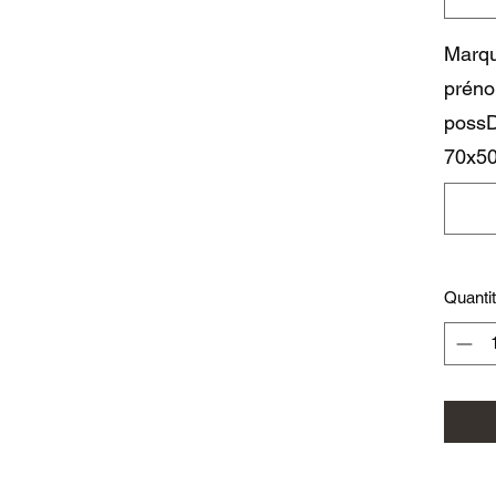
Marqu
préno
possD
70x5
Quanti