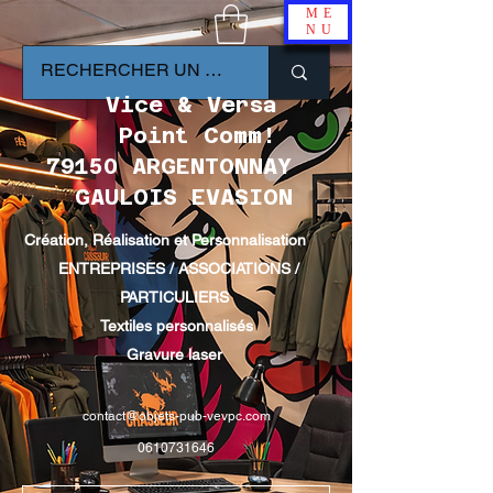
ME
NU
Vice & Versa
Point Comm!
79150 ARGENTONNAY
GAULOIS EVASION
Création, Réalisation et Personnalisation
ENTREPRISES / ASSOCIATIONS /
PARTICULIERS
Textiles personnalisés
Gravure laser
contact@objets-pub-vevpc.com
0610731646