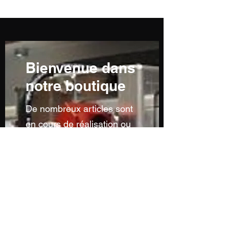
Bienvenue dans
notre boutique
De nombreux articles sont
en cours de réalisation ou
ne sont pas encore
visibles...n'hésitez pas à
nous contacter pour toutes
demandes particulières...
Sans oublier notre service
de découpe à la forme et