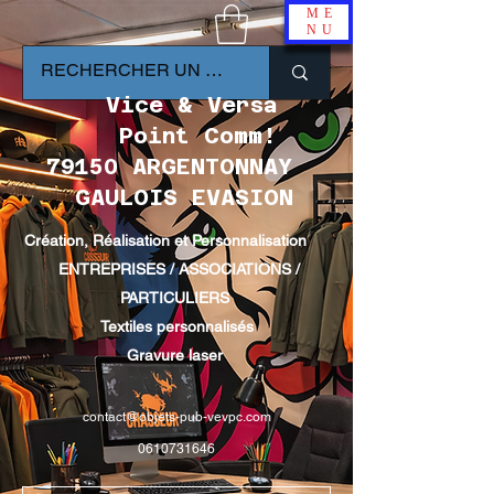
ME
NU
Vice & Versa
Point Comm!
79150 ARGENTONNAY
GAULOIS EVASION
Création, Réalisation et Personnalisation
ENTREPRISES / ASSOCIATIONS /
PARTICULIERS
Textiles personnalisés
Gravure laser
contact@objets-pub-vevpc.com
0610731646