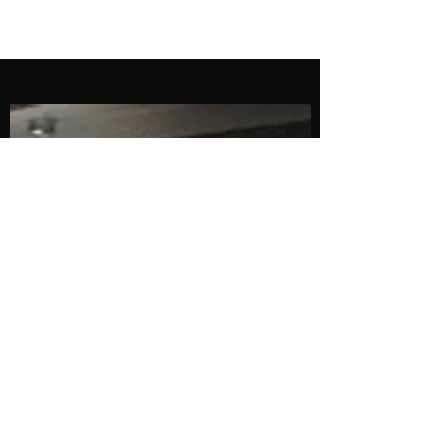
Bienvenue dans
notre boutique
De nombreux articles sont
en cours de réalisation ou
ne sont pas encore
visibles...n'hésitez pas à
nous contacter pour toutes
demandes particulières...
Sans oublier notre service
de découpe à la forme et