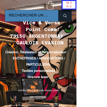
ME
NU
Vice & Versa
Point Comm!
79150 ARGENTONNAY
GAULOIS EVASION
Création, Réalisation et Personnalisation
ENTREPRISES / ASSOCIATIONS /
PARTICULIERS
Textiles personnalisés
Gravure laser
contact@objets-pub-vevpc.com
0610731646