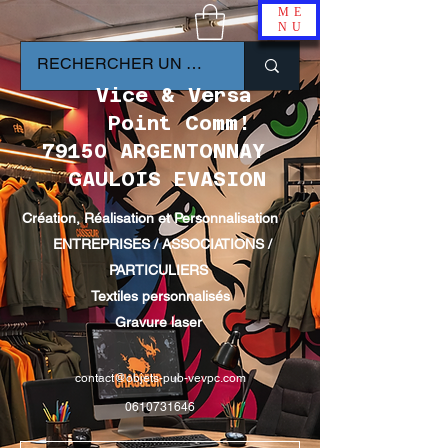
ME
NU
Vice & Versa
Point Comm!
79150 ARGENTONNAY
GAULOIS EVASION
Création, Réalisation et Personnalisation
ENTREPRISES / ASSOCIATIONS /
PARTICULIERS
Textiles personnalisés
Gravure laser
contact@objets-pub-vevpc.com
0610731646