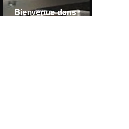
Bienvenue dans
notre boutique
De nombreux articles sont
en cours de réalisation ou
ne sont pas encore
visibles...n'hésitez pas à
nous contacter pour toutes
demandes particulières...
Sans oublier notre service
de découpe à la forme et
de personnalisation...
Contactez-nous par mail