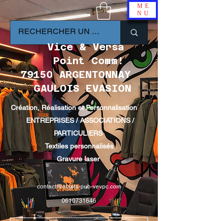
ME
NU
Vice & Versa
Point Comm!
79150 ARGENTONNAY
GAULOIS EVASION
Création, Réalisation et Personnalisation
ENTREPRISES / ASSOCIATIONS /
PARTICULIERS
Textiles personnalisés
Gravure laser
contact@objets-pub-vevpc.com
0610731646