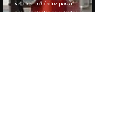
visibles...n'hésitez pas à
nous contacter pour toutes
demandes particulières...
Sans oublier notre service
de découpe à la forme et
de personnalisation...
Contactez-nous par mail
Contactez-nous par téléphone
Vice & Versa Point Comm !
79150 ARGENTONNAY