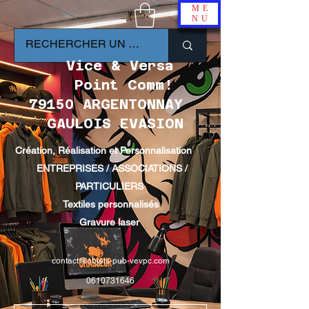
ME
NU
Vice & Versa
Point Comm!
79150 ARGENTONNAY
GAULOIS EVASION
Création, Réalisation et Personnalisation
ENTREPRISES / ASSOCIATIONS /
PARTICULIERS
Textiles personnalisés
Gravure laser
contact@objets-pub-vevpc.com
0610731646