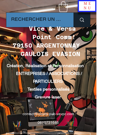
ME
NU
Vice & Versa
Point Comm!
79150 ARGENTONNAY
GAULOIS EVASION
Création, Réalisation et Personnalisation
ENTREPRISES / ASSOCIATIONS /
PARTICULIERS
Textiles personnalisés
Gravure laser
contact@objets-pub-vevpc.com
0610731646