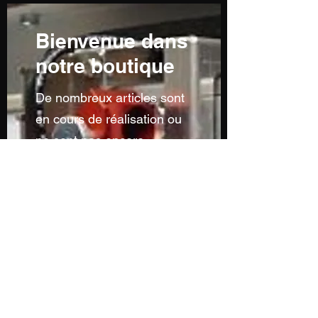
Bienvenue dans
notre boutique
De nombreux articles sont
en cours de réalisation ou
ne sont pas encore
visibles...n'hésitez pas à
nous contacter pour toutes
demandes particulières...
Sans oublier notre service
de découpe à la forme et
de personnalisation...
Contactez-nous par mail