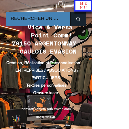
ME
NU
Vice & Versa
Point Comm!
79150 ARGENTONNAY
GAULOIS EVASION
Création, Réalisation et Personnalisation
ENTREPRISES / ASSOCIATIONS /
PARTICULIERS
Textiles personnalisés
Gravure laser
contact@objets-pub-vevpc.com
0610731646