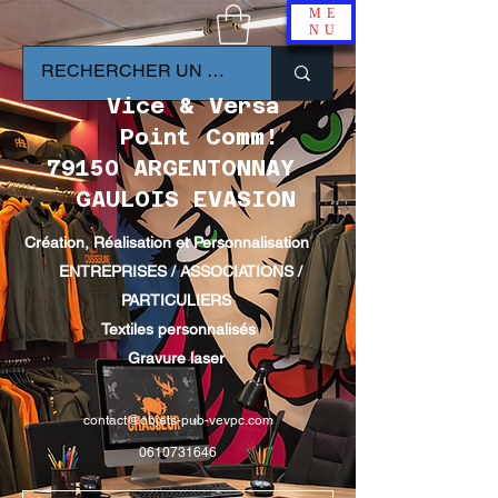
ME
NU
Vice & Versa
Point Comm!
79150 ARGENTONNAY
GAULOIS EVASION
Création, Réalisation et Personnalisation
ENTREPRISES / ASSOCIATIONS /
PARTICULIERS
Textiles personnalisés
Gravure laser
contact@objets-pub-vevpc.com
0610731646