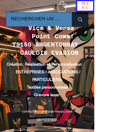
ME
NU
Vice & Versa
Point Comm!
79150 ARGENTONNAY
GAULOIS EVASION
Création, Réalisation et Personnalisation
ENTREPRISES / ASSOCIATIONS /
PARTICULIERS
Textiles personnalisés
Gravure laser
contact@objets-pub-vevpc.com
0610731646