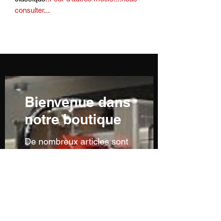
consulter...
Bienvenue dans
notre boutique
De nombreux articles sont
en cours de réalisation ou
ne sont pas encore
visibles...n'hésitez pas à
nous contacter pour toutes
demandes particulières...