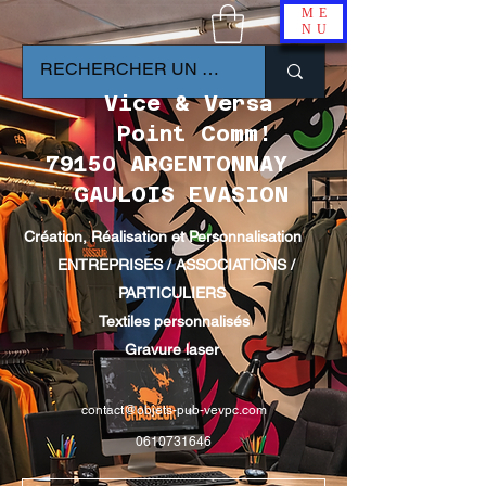
ME
NU
Vice & Versa
Point Comm!
79150 ARGENTONNAY
GAULOIS EVASION
Création, Réalisation et Personnalisation
ENTREPRISES / ASSOCIATIONS /
PARTICULIERS
Textiles personnalisés
Gravure laser
contact@objets-pub-vevpc.com
0610731646