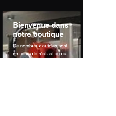
Bienvenue dans
notre boutique
De nombreux articles sont
en cours de réalisation ou
ne sont pas encore
visibles...n'hésitez pas à
nous contacter pour toutes
demandes particulières...
Sans oublier notre service
de découpe à la forme et
de personnalisation...