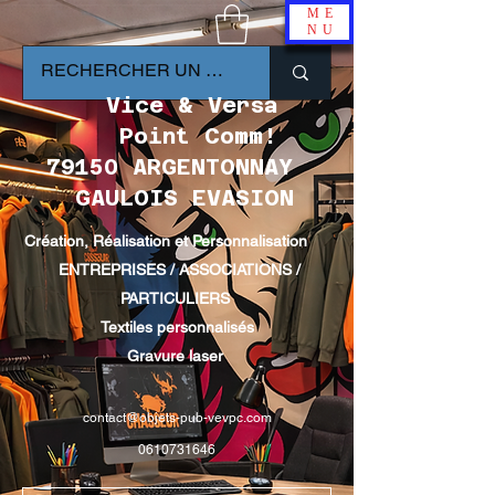
ME
NU
Vice & Versa
Point Comm!
79150 ARGENTONNAY
GAULOIS EVASION
Création, Réalisation et Personnalisation
ENTREPRISES / ASSOCIATIONS /
PARTICULIERS
Textiles personnalisés
Gravure laser
contact@objets-pub-vevpc.com
0610731646