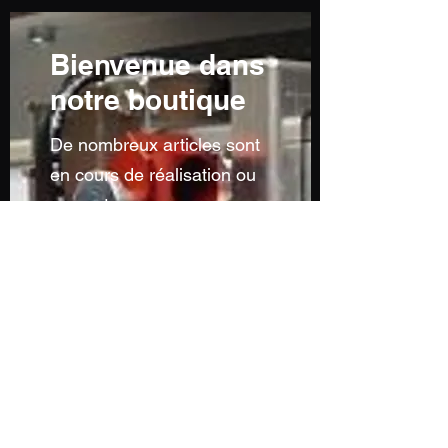
Bienvenue dans
notre boutique
De nombreux articles sont
en cours de réalisation ou
ne sont pas encore
visibles...n'hésitez pas à
nous contacter pour toutes
demandes particulières...
Sans oublier notre service
de découpe à la forme et
de personnalisation...
Contactez-nous par mail