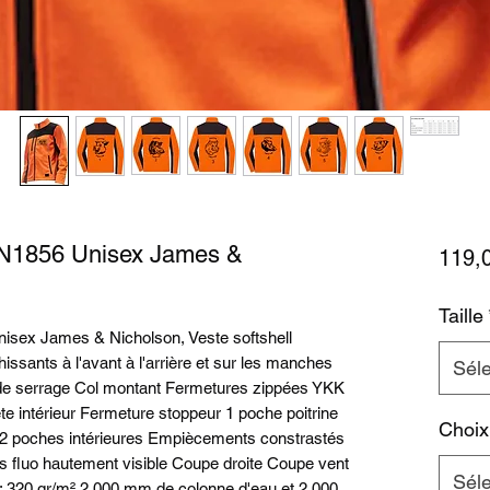
JN1856 Unisex James &
119,
Taille
isex James & Nicholson, Veste softshell
sants à l'avant à l'arrière et sur les manches
Séle
de serrage Col montant Fermetures zippées YKK
 intérieur Fermeture stoppeur 1 poche poitrine
Choix
 2 poches intérieures Empiècements constrastés
is fluo hautement visible Coupe droite Coupe vent
Séle
 : 320 gr/m² 2 000 mm de colonne d'eau et 2 000