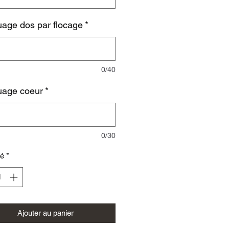
age dos par flocage
*
0/40
age coeur
*
0/30
té
*
Ajouter au panier