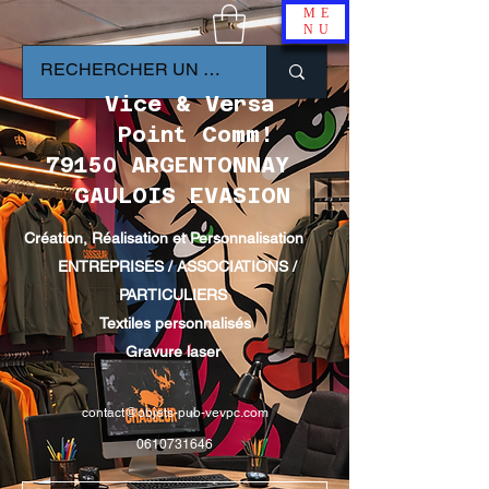
ME
NU
Vice & Versa
Point Comm!
79150 ARGENTONNAY
GAULOIS EVASION
Création, Réalisation et Personnalisation
ENTREPRISES / ASSOCIATIONS /
PARTICULIERS
Textiles personnalisés
Gravure laser
contact@objets-pub-vevpc.com
0610731646