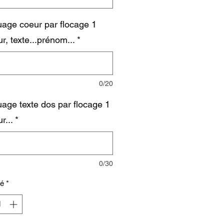
age coeur par flocage 1
r, texte...prénom...
*
0/20
age texte dos par flocage 1
r...
*
0/30
té
*