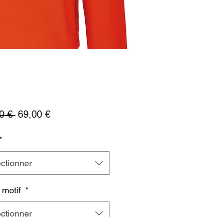
Prix
Prix
0 € 
69,00 €
original
promotionnel
*
ctionner
 motif
*
ctionner