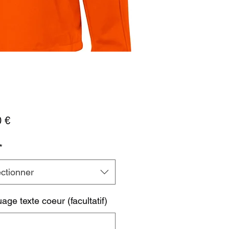
Prix
0 €
*
ctionner
ge texte coeur (facultatif)