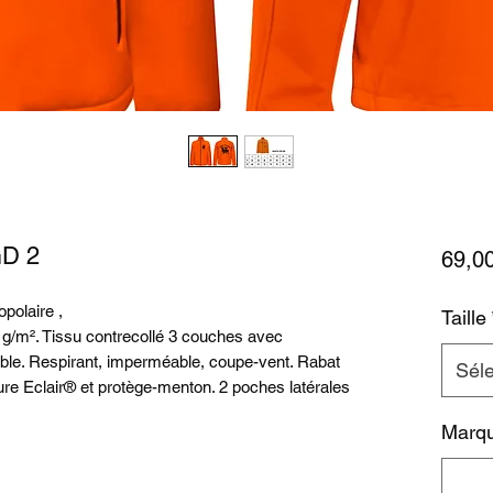
GD 2
69,0
polaire ,
Taille
g/m². Tissu contrecollé 3 couches avec
le. Respirant, imperméable, coupe-vent. Rabat
Séle
ture Eclair® et protège-menton. 2 poches latérales
Marqua