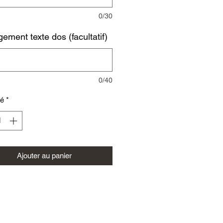
0/30
ement texte dos (facultatif)
0/40
té
*
Ajouter au panier