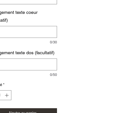
ement texte coeur
atif)
0/30
ement texte dos (facultatif)
0/50
té
*
Ajouter au panier