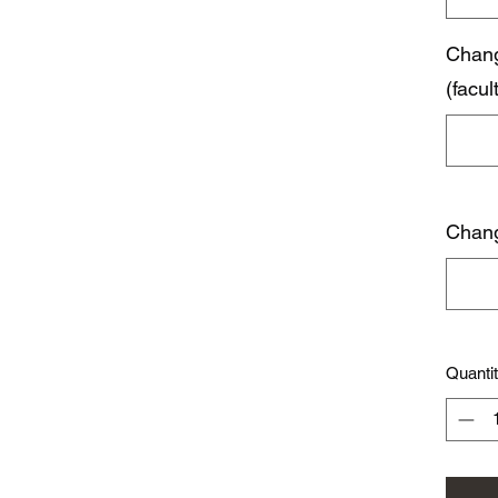
Chang
(facult
Chang
Quanti