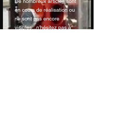
De nombreux articles sont
en cours de réalisation ou
ne sont pas encore
visibles...n'hésitez pas à
nous contacter pour toutes
demandes particulières...
Sans oublier notre service
de découpe à la forme et
de personnalisation...
Contactez-nous par mail
Contactez-nous par téléphone