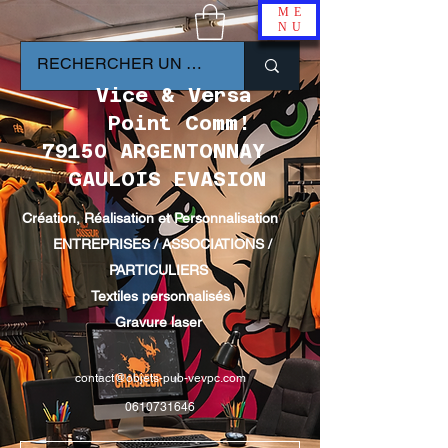
ME
NU
Vice & Versa
Point Comm!
79150 ARGENTONNAY
GAULOIS EVASION
Création, Réalisation et Personnalisation
ENTREPRISES / ASSOCIATIONS /
PARTICULIERS
Textiles personnalisés
Gravure laser
contact@objets-pub-vevpc.com
0610731646